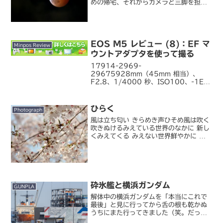
めの帰宅、それからカメラと三脚を担い
で近所の見晴らしのいい場所へ。帰宅途
中、部分食の始まりの頃は空も開けてい
て、これはいける！と思ったんですが、
自宅付近では皆既食が始ま...
EOS M5 レビュー (8)：EF マ
Minpos Review
ウントアダプタを使って撮る
17914-2969-
29675928mm（45mm 相当）、
F2.8、1/4000 秒、ISO100、-1EV
キヤノン EOS M5 のテスト撮影、先週
までは悪天候が多くてあまり腰を据えて
撮影できませんでしたが、今週末は気持
ひらく
Photograph
ちの良い秋晴れ...
風は立ち匂い きらめき声ひそめ風は吹く
吹きぬけるみえている世界のなかに 新し
くみえてくる みえない世界鮮やかに 色
をにじませみえてくる みえない世界
砕氷艦と横浜ガンダム
GUNPLA
解体中の横浜ガンダムを「本当にこれで
最後」と見に行ってから舌の根も乾かぬ
うちにまた行ってきました（笑。だって
分解中の横浜ガンダムの近くに南極観測