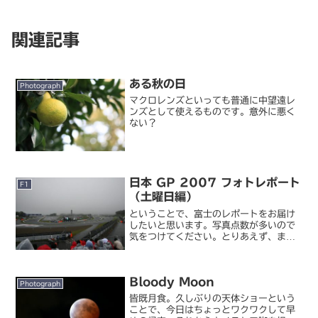
関連記事
ある秋の日
Photograph
マクロレンズといっても普通に中望遠レ
ンズとして使えるものです。意外に悪く
ない？
日本 GP 2007 フォトレポート
F1
（土曜日編）
ということで、富士のレポートをお届け
したいと思います。写真点数が多いので
気をつけてください。とりあえず、まず
は土曜日から。私が観戦した F 席（ヘア
ピン付近）はこんなところでした。
100R の出口から短いストレートを加速
Bloody Moon
してヘアピンに飛び込...
Photograph
皆既月食。久しぶりの天体ショーという
ことで、今日はちょっとワクワクして早