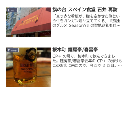
旗の台 スペイン食堂 石井 再訪
Lunch
「真っ赤な看板が、腹を空かせた俺とい
う牛をガンガン煽り立ててくる」『孤独
のグルメ Season7』の聖地巡礼も佳境
に入ってきましたが、今回はあえて
Season6 の聖地に再訪してきました。
旗の台のスペイン料理店「スペイン食堂
石井」に一年...
桜木町 麺房亭/春雷亭
Dinner
CP+ の帰り、桜木町で飲んできまし
た。麺房亭/春雷亭去年の CP+ の帰りも
このお店に来たので、今回で 2 回目。桜
木町の駅からちょっとあるいたところに
ある、知る人ぞ知る的なお店です。まず
はサラダから。「幸せのサラダ」という
ネーミングで、...