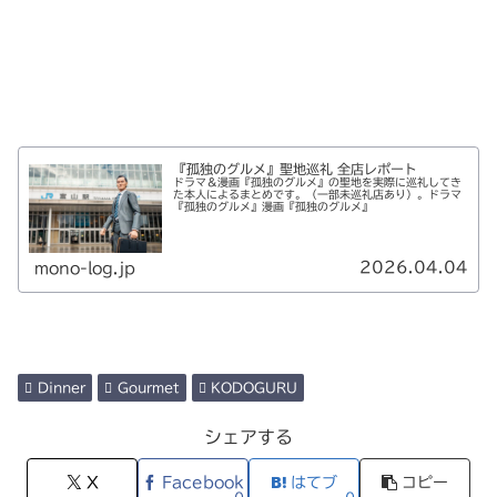
『孤独のグルメ』聖地巡礼 全店レポート
ドラマ＆漫画『孤独のグルメ』の聖地を実際に巡礼してき
た本人によるまとめです。（一部未巡礼店あり）。ドラマ
『孤独のグルメ』漫画『孤独のグルメ』
2026.04.04
mono-log.jp
Dinner
Gourmet
KODOGURU
シェアする
X
Facebook
はてブ
コピー
0
0