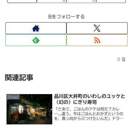
Bをフォローする
B
関連記事
品川区大井町のいわしのユッケと
Dinner
（幻の）にぎり寿司
「さあて、ごはんのアテは何だ？カレ
ー...違う。今はごはんとおかずというの
を、真っ向からぶつけたいんだ」ドラマ
『孤独のグルメ Season3』聖地巡礼。
今回は最終話の舞台になった大井町の
「だるまや」を攻めてみました。立ち食