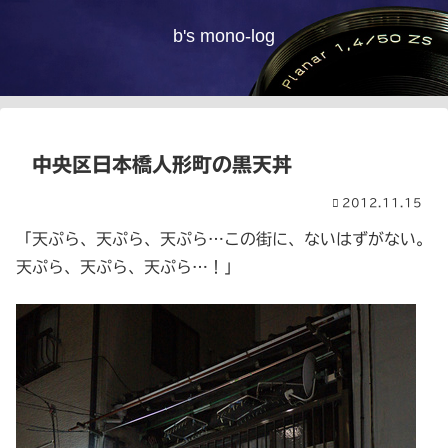
b's mono-log
中央区日本橋人形町の黒天丼
2012.11.15
「天ぷら、天ぷら、天ぷら…この街に、ないはずがない。
天ぷら、天ぷら、天ぷら…！」