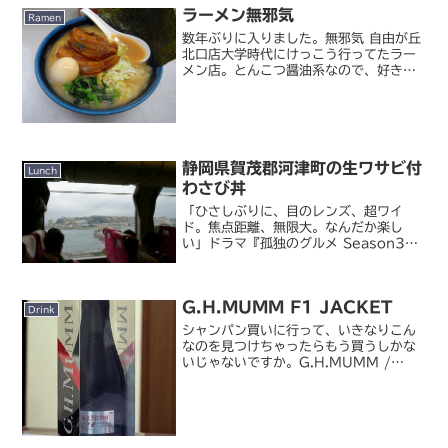
ラーメン無邪気
い中華には先行して...
Ramen
数年ぶりに入りました。無邪気 自由が丘
北口店大学時代にけっこう行ってたラー
メン店。とんこつ醤油系なので、好き嫌
いは分かれますが私はけっこう好きで
す。角煮ラーメンがおすすめ。ホントに
7～8 年ぶりくらいに来たんじゃないか
なあ。私にとっては懐...
静岡県賀茂郡河津町の生ワサビ付
Lunch
わさび丼
「ひさしぶりに、目のレンズ、超ワイ
ド。焦点距離、無限大。なんだか楽し
い」ドラマ『孤独のグルメ Season3』
聖地巡礼、今回は旅情回。第 3 話の舞台
となった、静岡県賀茂郡河津町を訪れて
みました。ドラマで放送されたときから
G.H.MUMM F1 JACKET
来る機会をずっと狙...
Drink
シャンパン買いに行って、いきなりこん
なのを見つけちゃったらもう買うしかな
いじゃないですか。G.H.MUMM /
Cordon Rouge F1 ジャケット日本グ
ランプリは先日終わってしまいました
が、おそらくこのシャンパンも日本 GP
に合わ...