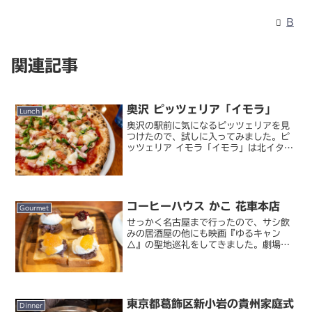
B
関連記事
奥沢 ピッツェリア「イモラ」
Lunch
奥沢の駅前に気になるピッツェリアを見
つけたので、試しに入ってみました。ピ
ッツェリア イモラ「イモラ」は北イタリ
アにある街の名前。とはいえローマやナ
ポリ、ミラノといった都市に比べると随
分マイナーで、一般的に知名度が高いと
は言えません。しかしレ...
コーヒーハウス かこ 花車本店
Gourmet
せっかく名古屋まで行ったので、サシ飲
みの居酒屋の他にも映画『ゆるキャン
△』の聖地巡礼をしてきました。劇場版
での志摩リンは名古屋の出版社に勤めて
いて、序盤では日常パートとして名古屋
に実在する場所がいくつかモデルとして
登場していました。そのあた...
東京都葛飾区新小岩の貴州家庭式
Dinner