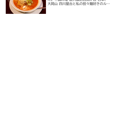
大岡山 四川屋台と私の担々麺好きのルー
ツとなった久田大吉氏の流れを汲む店を
最近巡っています。ここ神保町の唐人飯
店もルーツを同じくする店とのこと。と
いうか、神保町に来る...