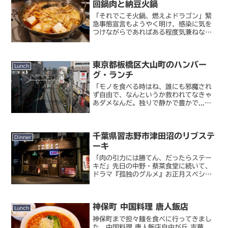
回鍋肉と納豆火鍋
「それでこそ火鍋、燃えよドラゴン」緊
急事態宣言もようやく明け、感染に気を
つけながらであればある程度気兼ねなく
外食できる状況になってきました。私も
そろそろ『孤独のグルメ Season9』の
残る聖地巡礼を加速させていこうと思い
東京都板橋区大山町のハンバー
ます。残っているの...
Lunch
グ・ランチ
「モノを食べる時はね、誰にも邪魔され
ず自由で、なんというか救われてなきゃ
あダメなんだ。独りで静かで豊かで...」
孤独のグルメ史（何）に残る、作品を象
徴するとも言える名言を残したのが第
12 話「東京都板橋区大山町のハンバー
千葉県習志野市津田沼のリブステ
グ・ランチ」。今回...
Dinner
ーキ
「肉の引力には勝てん、だったらステー
キだ」先日の中野・蔡菜食堂に続いて、
ドラマ『孤独のグルメ』お正月スペシャ
ルのもう一つの聖地、京成津田沼のステ
ーキの聖地へとやって来ました。津田沼
って初めて降りたんですが、自宅からだ
神保町 中国料理 唐人飯店
とはるばる一時間半。私に...
Lunch
神保町まで担々麺を食べに行ってきまし
た。中国料理 唐人飯店自由が丘 吉華、