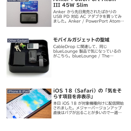
III 45W Slim
Anker から先日発売されたばかりの
USB PD 対応 AC アダプタを買ってみ
ました。Anker / PowerPort Atom
III 45W SlimAnker / PoweLine III
USB-C & USB-C 2.0 ...
モバイルガジェットの聖域
Other Gadget
CableDrop に関連して、同じ
blueLounge 製品で気になっているの
がこちら。blueLounge / The
Sanctuary （ブラック） BLD-ST-BK
モバイルガジェットって充電するときに
置き場所に困るものが多いじ...
iOS 18（Safari）の「気をそ
iPhone & iPad
らす項目を非表示」
本日 iOS 18 が対象機種向けに配信開始
されました。メジャーバージョンアップ
直後はバグが出ることが多いので一週間
程度あるいはバグフィックス版が出るま
で様子を見ることが多いのですが、今回
の iOS 18 では Safari にちょっと気