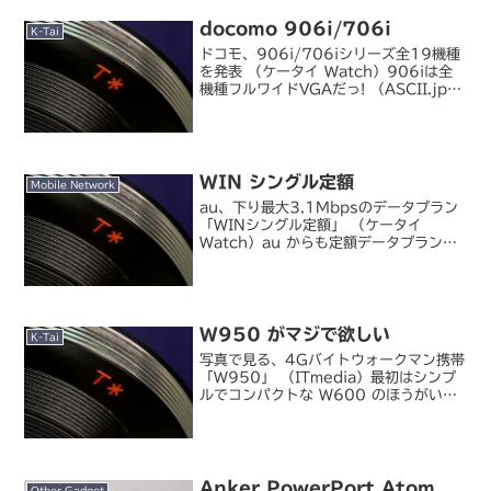
docomo 906i/706i
K-Tai
ドコモ、906i/706iシリーズ全19機種
を発表 （ケータイ Watch）906iは全
機種フルワイドVGAだっ! （ASCII.jp）
最近コーポレート／ブランドロゴが変わ
った docomo から、906i/706i シリ
ーズが発表に。ケー...
WIN シングル定額
Mobile Network
au、下り最大3.1Mbpsのデータプラン
「WINシングル定額」 （ケータイ
Watch）au からも定額データプランが
発表に。シンプルコースなら￥5,985/
月とイー・モバイルに見劣りしない価格
になっています。DoCoMo のようなサ
ービ...
W950 がマジで欲しい
K-Tai
写真で見る、4Gバイトウォークマン携帯
「W950」 （ITmedia）最初はシンプ
ルでコンパクトな W600 のほうがいい
な、と思ってたけど、4GB フラッシュ
メモリと音楽再生機能はともかくとし
て、3G（W-CDMA）、サイドジョグ、
タッチ...
Anker PowerPort Atom
Other Gadget