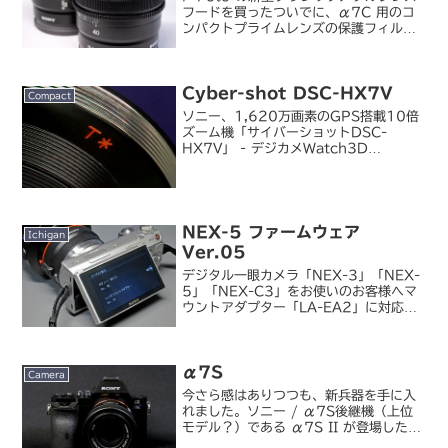
フードを買ったついでに、α7C 用のコ
ンパクトプライムレンズの保護フィルタ
ーも買い換えました。ハクバ / レンズフ
ィルター XC-PRO 49mm CF-
XCPRLG49レンズフィルターはいつも
Cyber-shot DSC-HX7V
深く...
Compact
ソニー、1,620万画素のGPS搭載10倍
ズーム機「サイバーショットDSC-
HX7V」 - デジカメWatch3D
Handycam とかプロジェクタ内蔵
Handycam とか Bloggie 3D とかい
ろいろ発表されていますが、我が家...
NEX-5 ファームウェア
Ichigan
Ver.05
デジタル一眼カメラ「NEX-3」「NEX-
5」「NEX-C3」をお使いのお客様へマ
ウントアダプター「LA-EA2」に対応す
るファームウェアアップグレードのお知
らせ NEX-5 のファームウェアアップデ
ートが来ていたので、さっそく当ててみ
α7S
まし...
Camera
今さら感はありつつも、新兵器を手に入
れました。ソニー / α7S後継機（上位
モデル？）である α7S II が登場したこ
とで、今まで高いと思っていた α7S が