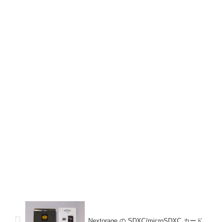
Nextorage の SDXC/microSDXC カード