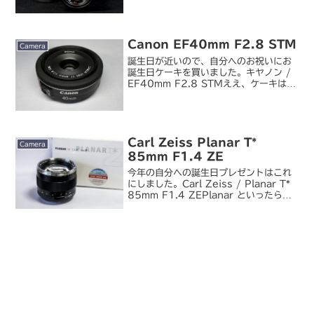
逆に安く見えるという恐ろしい現象
（ぉ）が発生し、ついうっかり...。個人
的に、I...
Canon EF40mm F2.8 STM
Camera
誕生日が近いので、自分へのお祝いにお
誕生日ケーキを買いました。キヤノン /
EF40mm F2.8 STMええ、ケーキはケ
ーキでもパンケーキですが、何か（ぉこ
のレンズ、発売前から私のカメラ仲間で
はいろんな人とおそろいになってしまう
ことがあら...
Carl Zeiss Planar T*
Camera
85mm F1.4 ZE
今年の自分への誕生日プレゼントはこれ
にしました。Carl Zeiss / Planar T*
85mm F1.4 ZEPlanar といったら
50mm よりもむしろ 85mm のほうに
憧れがあり、ずっと欲しかったレンズで
した。でも買おうと...