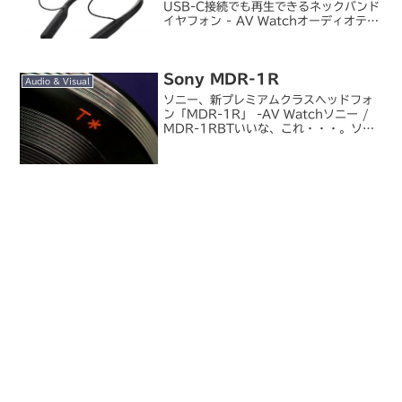
USB-C接続でも再生できるネックバンド
イヤフォン - AV Watchオーディオテク
ニカがこの秋のヘッドホン／イヤホン新
製品を一斉に発表しました。いろいろ出
てきていますが、特に気になったのはネ
Sony MDR-1R
ックバンド...
Audio & Visual
ソニー、新プレミアムクラスヘッドフォ
ン「MDR-1R」 -AV Watchソニー /
MDR-1RBTいいな、これ・・・。ソニ
ーの「R」と言えば昔は「ES」を超える
ハイエンドオーディオのブランドで、欅
の無垢材をハウジングに使用した
MDR-...