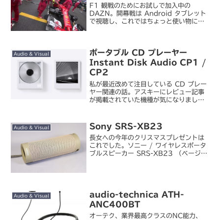
F1 観戦のためにお試しで加入中の
DAZN。開幕戦は Android タブレット
で視聴し、これではちょっと使い物にな
らないなあ、と感じたのですが、調べて
みるとどうやら使う機器によって画質を
コントロールしているらしい。おそらく
ポータブル CD プレーヤー
Androi...
Audio & Visual
Instant Disk Audio CP1 /
CP2
私が最近改めて注目している CD プレー
ヤー関連の話。アスキーにレビュー記事
が掲載されていた機種が気になりまし
た。トップカバーが透明でディスクが見
える、さらに付属のトレイを使うことで
CD のジャケットをプレーヤー内に飾る
Sony SRS-XB23
Audio & Visual
ことができる、とい...
長女への今年のクリスマスプレゼントは
これでした。ソニー / ワイヤレスポータ
ブルスピーカー SRS-XB23 （ベージ
ュ）二年前に買ったヘッドホンに続い
て、自宅で音楽が聴ける機材が欲しくな
った模様。トゥルーワイヤレスイヤホン
とも少し迷ったよ...
audio-technica ATH-
Audio & Visual
ANC400BT
オーテク、業界最高クラスのNC能力、