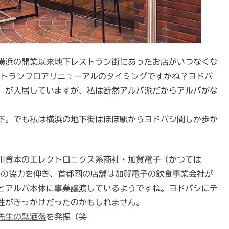
横浜の開業以来地下レストラン街にあったお店がいつなくな
ストランフロアリニューアルのタイミングですかね？ヨドバ
）が入居していますが、私は断然アルバ派だからアルバがな
下。でも私は横浜の地下街はほぼ駅からヨドバシ間しか歩か
川資本のエレクトロニクス系商社・加賀電子（かつては
た）の協力を仰ぎ、首都圏の店舗は加賀電子の飲食事業会社が
とアルバ本体に事業譲渡しているようですね。ヨドバシにテ
性がきっかけだったのかもしれません。
先生の駄洒落
を発掘（笑