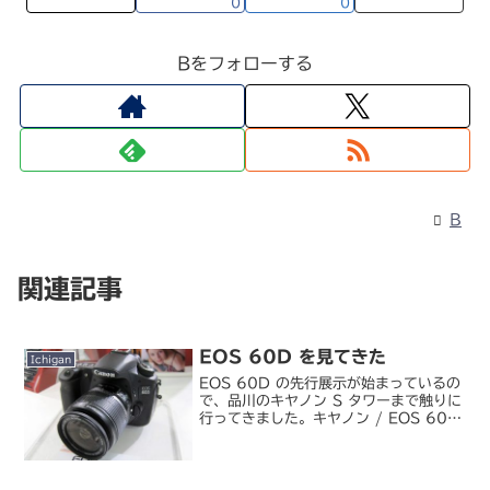
0
0
Bをフォローする
B
関連記事
EOS 60D を見てきた
Ichigan
EOS 60D の先行展示が始まっているの
で、品川のキヤノン S タワーまで触りに
行ってきました。キヤノン / EOS 60D
第一印象は「あれ？なんか今までの二桁
系 EOS とちょっと違う？」というも
の。私が 30D→7D と乗り換えて中級...