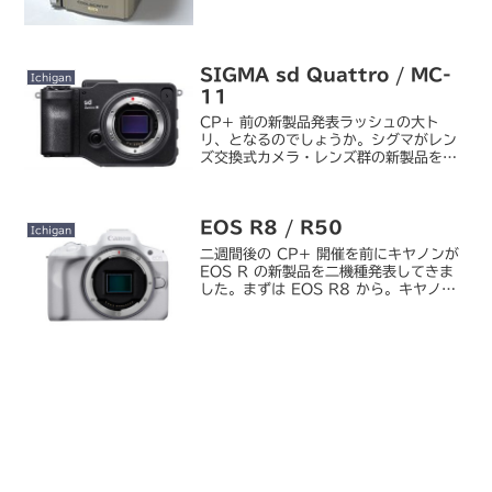
SIGMA sd Quattro / MC-
Ichigan
11
CP+ 前の新製品発表ラッシュの大ト
リ、となるのでしょうか。シグマがレン
ズ交換式カメラ・レンズ群の新製品を発
表しました。フォビオンセンサー搭載の
ミラーレス「SIGMA sd Quattro」 -
デジカメ Watchまずは Foveon 搭...
EOS R8 / R50
Ichigan
二週間後の CP+ 開催を前にキヤノンが
EOS R の新製品を二機種発表してきま
した。まずは EOS R8 から。キヤノ
ン、最新機能の小型軽量フルサイズ
「EOS R8」 - デジカメ Watchデザイ
ンといい「小型軽量フルサイズ」という
コ...