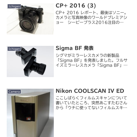
CP+ 2016 (3)
Ichigan
CP+ 2016 レポート、最後はソニー。
カメラと写真映像のワールドプレミアシ
ョー シーピープラス2016注目の
α6300。外観が α6000 からほとん
ど変わらないので新鮮味はありません
が、中身は別物と言って良いカメラにな
っています。も...
Sigma BF 発表
Ichigan
シグマがミラーレスカメラの新製品
「Sigma BF」を発表しました。フルサ
イズミラーレスカメラ「Sigma BF」が
発表 - デジカメ Watch祝日だからって
完全に油断してました。普通は媒体の休
業日にはプレスリリースは打たないもの
だと思い...
Nikon COOLSCAN IV ED
Camera
ここしばらくフィルムスキャンについて
書いていたところ、突然あこすたむさん
から「ウチに使ってないフィルムスキャ
ナあるけど譲りましょうか？」との申し
出が・・・。なんか最近そうやってもら
ったり借りたりするパターンが明らかに
増えてますが（＾＾；、書...