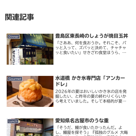
関連記事
豊島区東長崎のしょうが焼目玉丼
Dinner
「さああ、何を食おうか。それこそ、パ
ッと入って、ズバッと決めて、チャチャ
ッと食いたい」せきざわ食堂ほうら、こ
の店構えなんて、実に俺好みだ・・・と
いうわけで、こどグル強化月間につき
（なんだそれ）ドラマ『孤独のグルメ』
第 10 話に登場した東長...
水道橋 かき氷専門店「アンカー
Gourmet
ドレ」
2026年の夏はおいしいかき氷の店を発
掘したい、と昨年の夏の終わりくらいか
ら考えていました。そして本格的が夏が
始まる前に一箇所、良さげな店に行って
きました。Tokyo Shave Ice
Ancredore（アンカードレ） 水道橋駅
愛知県名古屋市のうな重
から徒歩...
Lunch
「そうだ、鰻が食いたかったんだ。よ
し、鰻屋を探そう」『孤独のグルメ 大晦