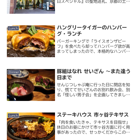
日スペシャル』の聖地巡礼、京都の土鍋
ご飯の次は当然名古屋の聖地をハシゴす
るわけで、京都から当日中に新幹線で名
古屋へと移動してきました。名古屋での
宿はゴローちゃんも宿泊し...
ハングリータイガーのハンバー
Lunch
グ・ランチ
バーガーキングで「ライスオンザビー
フ」を食べたら却ってハンバーグ欲が高
まってしまったので、本格的なハンバー
グレストランに言ってきました。横浜の
ハンバーグ&ステーキレストラン【ハン
グリータイガー】ハンバーグレストラン
豚組はなれ せいざん ～また逢う
といえば有名なのは静岡のさ...
Dinner
日まで
せんじつしゃぶ庵に行った日に閉店を知
り、慌ててせいざんのお別れ飲み会、別
名「怪しい男子会」を企画してきまし
た。豚組はなれ せいざん「嘘みたいだ
ろ・・・閉店するんだぜ、ここ」肉も魚
も野菜も、もちろんお酒も美味しいお
ステーキハウス 市ヶ谷テキサス
店。返す返すも惜しいことです...
Lunch
「肉を食いたきゃ、テキサスを目指せ」
休日のお昼にかけて市ヶ谷方面に行く用
事があったので、せっかくだからこの近
くで何か食べていこうかと。でもこの辺