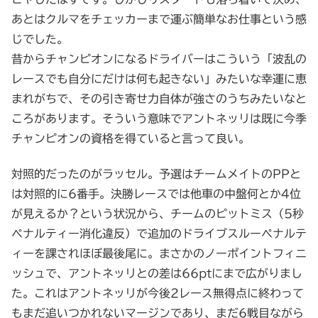
あとはクルマをチェッカーまで運ぶ簡単なお仕事という感
じでした。
昔からチャンピオンになるドライバーはこういう「波乱の
レースでも自分にだけは何も起きない」みたいな幸運に恵
まれがちで、その引き寄せ力自体が強さのうちみたいなと
ころがあります。そういう意味でアントネッリは既に今季
チャンピオンの資格を得ていると言って良い。
対照的だったのがラッセル。予選はチームメイトのPPと
は対照的に6番手。決勝レースでは他車の中盤何とか4位
が見えるか？という状況から、チームのピットミス（5秒
ペナルティー消化違反）で追加のドライブスルーペナルテ
ィーを課されほぼ最後尾に。まさかのノーポイントフィニ
ッシュで、アントネッリとの差は66ptにまで広がりまし
た。これはアントネッリが今後2レース無得点に終わって
もまだ追いつかれないマージンであり、まだ6戦目ながら