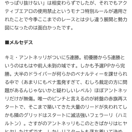
やっぱり抜けない」は相変わらずでしたが、それでもアク
ティブエアロの使用禁止というモナコ特別ルールが適用さ
れたことで今季ここまでのレースとは少し違う展開と勢力
図になったのは面白かったです。
■メルセデス
キミ・アントネッリがついに5連勝。初優勝から5連勝と
いうのはもはや前人未到の域です。しかも予選PPから完
勝。大半のドライバーが何らかのペナルティーを課せられ
る中で（あまりにもペナ濫発すぎて、むしろ裁定の方に問
題があるんじゃないかと疑わしいレベル）ほぼアントネッ
リだけが無傷。唯一のピンチと言えるのが終盤の赤旗再ス
タートで、そこまで築いてきた大量のリードが失われてし
かも隣のグリッドはスタートに滅法強いフェラーリ（ハミ
ルトン）。さすがのアントネッリもこのときばかりはヒヤ
ヒヤしたはずです。しかしリスタートも落ち着いて決め、