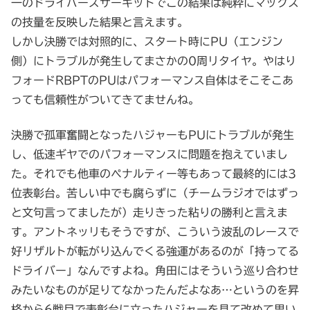
一のドライバーズサーキットでこの結果は純粋にマックス
の技量を反映した結果と言えます。
しかし決勝では対照的に、スタート時にPU（エンジン
側）にトラブルが発生してまさかの0周リタイヤ。やはり
フォードRBPTのPUはパフォーマンス自体はそこそこあ
っても信頼性がついてきてませんね。
決勝で孤軍奮闘となったハジャーもPUにトラブルが発生
し、低速ギヤでのパフォーマンスに問題を抱えていまし
た。それでも他車のペナルティー等もあって最終的には3
位表彰台。苦しい中でも腐らずに（チームラジオではずっ
と文句言ってましたが）走りきった粘りの勝利と言えま
す。アントネッリもそうですが、こういう波乱のレースで
好リザルトが転がり込んでくる強運があるのが「持ってる
ドライバー」なんですよね。角田にはそういう巡り合わせ
みたいなものが足りてなかったんだよなあ…というのを昇
格から6戦目で表彰台に立ったハジャーを見て改めて思い