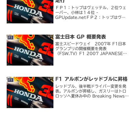
走行
ＦＰ１：トップはヴェッテル、２位ウェ
ーバー、小林は１４位 -
GPUpdate.netＦＰ２：トップはヴェ
ッテル、２位ウェーバー、小林は１２番
位 - GPUpdate.net鈴鹿 土曜日は激
しい雨の予報 - GPUpdate.netいよい
富士日本 GP 概要発表
よ...
F1
富士スピードウェイ 2007年 F1日本
グランプリの開催概要を発表
（FSW.TV）F1 2007 JAPANESE
GP in FUJI SPEEDWAY （富士スピ
ードウェイ）2007 年日本 GP の概要
が発表に。チケット価格はほぼ鈴...
F1 アルボンがレッドブルに昇格
F1
レッドブル、後半戦ドライバー変更を発
表。アルボンが昇格し、ガスリーはトロ
ロッソへ夏休み中の Breaking News。
レッドブルが次戦ベルギー GP よりピエ
ール・ガスリーに代えてトロロッソのア
レックス・アルボンを昇格させることを
発表しま...