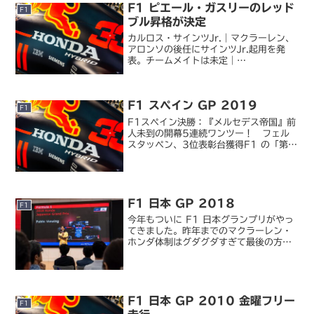
F1 ピエール・ガスリーのレッド
F1
ブル昇格が決定
カルロス・サインツJr.｜マクラーレン、
アロンソの後任にサインツJr.起用を発
表。チームメイトは未定｜
motorsport.com日本版ガスリー、レッ
ドブル・ホンダのドライバーに決定。フ
ェルスタッペンとコンビフェルナンド・
F1 スペイン GP 2019
アロンソの F1 ...
F1
F1スペイン決勝：『メルセデス帝国』前
人未到の開幕5連続ワンツー！ フェル
スタッペン、3位表彰台獲得F1 の「第二
の開幕」とも呼ばれるヨーロッパラウン
ドの幕開け、スペイン GP。フェラーリ
が圧倒的な速さを誇った冬季テストの現
場でもあるため、...
F1 日本 GP 2018
F1
今年もついに F1 日本グランプリがやっ
てきました。昨年までのマクラーレン・
ホンダ体制はグダグダすぎて最後の方は
あまり応援する気もなくなっていました
が、今年のトロロッソ・ホンダはポジテ
ィブな協力関係が見えてファンとしても
応援したい。というわ...
F1 日本 GP 2010 金曜フリー
F1