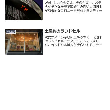
Web というものは、その性質上、おそ
らく様々な分野で嗜好性の近い人間同士
が有機的なコロニーを形成するメディア
（というより世界）なんじゃないかと昔
からよく思うのです。私に限って言って
も、以前のサイトしかり、この blog し
かり、どこかしら...
土屋鞄のランドセル
MONO
次女が来年小学校に上がるので、先週末
はランドセルを注文しに行ってきまし
た。ランドセル職人が手作りする、土屋
鞄のランドセルお店はもちろん、以前か
ら気になっていた土屋鞄のランドセル専
門店。通常の鞄を扱っている店舗とは別
に「童具店」としてランドセ...