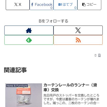
X
Facebook
はてブ
コピー
0
0
Bをフォローする
B
関連記事
カーテンレールのランナー（滑
Home & Furniture
車）交換
先日吊戸のストッパーを交換したところ
ですが、今度は書斎のカーテンが壊れま
した。端っこの、二枚のカーテンの合わ
せ部分のランナー（滑車）がレールから