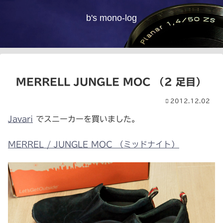
b's mono-log
MERRELL JUNGLE MOC （2 足目）
2012.12.02
Javari
でスニーカーを買いました。
MERREL / JUNGLE MOC （ミッドナイト）