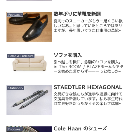
脱落してフックが外れています。書斎の
掃き出し窓、ちょうど外が物干し台だか
数年ぶりに革靴を新調
ら洗濯物の出し入れに毎日...
Footwear
夏向けのスニーカーがもう一足くらい欲
しいなあ...と思っていたところではあり
ますが、長年履いてきた仕事用の革靴が
壊れてしまって、買い換えの必要に迫ら
れました。仕事柄、普段はスニーカーば
かりで、スーツ＋革靴を着用するのなん
て年に 10～20 ...
ソファを購入
Home & Furniture
引っ越しを機に、念願のソファを購入。
in The ROOM / BLAZEホームシアタ
ーを始めた頃からずーーーっと欲しかっ
たにもかかわらず、部屋の狭さで我慢せ
ざるを得なかったのが、ようやくリビン
グといえる空間を手に入れられたので思
STAEDTLER HEXAGONAL
Stationery
い切って購...
文具好きな娘たちが進学や進級に向けて
文房具を新調しています。私も学生時代
は文具好きだったからその楽しさは解る
し、見ていたら私も新しい文具が欲しく
なってきました。そこで最近ちょっと気
になっていたシャープペンを購入。ステ
ッドラー / ヘキサゴナ...
Cole Haan のシューズ
Footwear