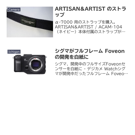
ARTISAN&ARTIST のストラ
Camera
ップ
α-7000 用のストラップを購入。
ARTISAN&ARTIST / ACAM-104
（ネイビー）本体付属のストラップがさ
すがにちょっと古びていたのと、デザイ
ン的にも古さを感じるものだったので、
新調しました。ストラップといえば EOS
シグマがフルフレーム Foveon
で...
Ichigan
の開発を白紙に
シグマ、開発中のフルサイズFoveonセ
ンサーを白紙に - デジカメ Watchシグ
マが開発中だったフルフレーム Foveon
センサー（FFF）および搭載カメラの開
発を白紙に戻すことを発表しました。フ
ルフレーム Foveon についてはち...