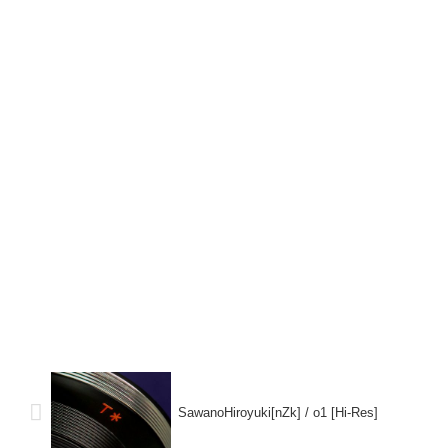
SawanoHiroyuki[nZk] / o1 [Hi-Res]