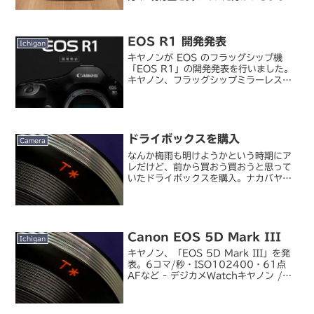
すが、いっぽう私は Everyday Sling
10L を購入していました。Peak
Design ...
EOS R1 開発発表
Ichigan
キヤノンが EOS のフラッグシップ機
「EOS R1」の開発発表を行いました。
キヤノン、フラッグシップミラーレス
「EOS R1」を開発発表 - デジカメ
Watchキヤノンがオリンピック前までに
フラッグシップ機を更新しないはずがあ
りません。...
ドライボックスを購入
Camera
なんか梅雨も明けようかという時期にア
レだけど、前から買おう買おうと思って
いたドライボックスを購入。ナカバヤシ
/ CAPATY ドライボックス 11L本当は
防湿庫が欲しいけど、場所も取るしまだ
レンズもそう多くないのでとりあえず。
防湿庫は高い...
Canon EOS 5D Mark III
Ichigan
キヤノン、「EOS 5D Mark III」を発
表。6コマ/秒・ISO102400・61点
AFなど - デジカメWatchキヤノン /
EOS 5D Mark III待望のものがようや
く出た、という感じで EOS 5D Mark
III が...