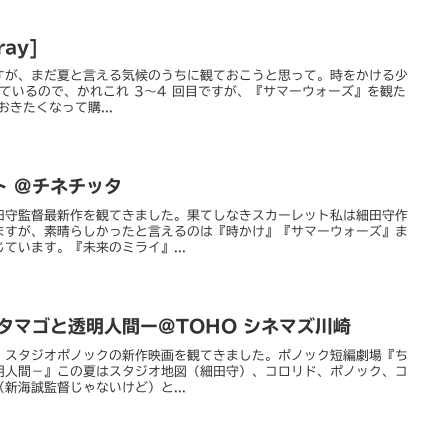
ay]
すが、まだ夏と言える気候のうちに観ておこうと思って。時をかける少
も観ているので、かれこれ 3～4 回目ですが、『サマーウォーズ』を観た
おきたくなって購...
ト @チネチッタ
田守監督最新作を観てきました。果てしなきスカーレット私は細田守作
ますが、素晴らしかったと言えるのは『時かけ』『サマーウォーズ』ま
ています。『未来のミライ』...
タマゴと透明人間ー@TOHO シネマズ川崎
）スタジオポノックの新作映画を観てきました。ポノック短編劇場『ち
明人間－』この夏はスタジオ地図（細田守）、コロリド、ポノック、コ
新海誠監督じゃないけど）と...