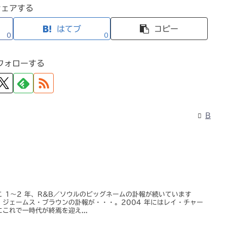
シェアする
はてブ
コピー
0
0
フォローする
B
 1～2 年、R&B／ソウルのビッグネームの訃報が続いています
ジェームス・ブラウンの訃報が・・・。2004 年にはレイ・チャー
これで一時代が終焉を迎え...