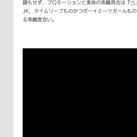
躍もせず、プロモーションと実体の乖離具合は『
ベ
JK、タイムリープものかつボーイミーツガールも
る乖離度合い。