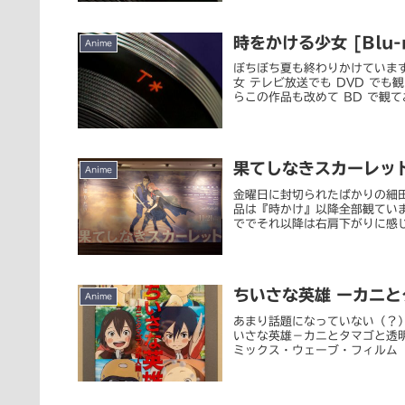
時をかける少女 [Blu-r
Anime
ぼちぼち夏も終わりかけていま
女 テレビ放送でも DVD で
らこの作品も改めて BD で観て
果てしなきスカーレッ
Anime
金曜日に封切られたばかりの細
品は『時かけ』以降全部観てい
ででそれ以降は右肩下がりに感じ
ちいさな英雄 ーカニと
Anime
あまり話題になっていない（？
いさな英雄－カニとタマゴと透
ミックス・ウェーブ・フィルム（