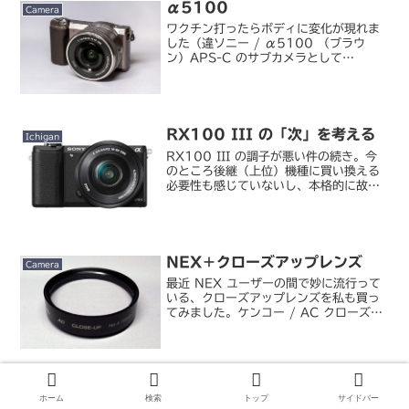
α5100
Camera
ワクチン打ったらボディに変化が現れま
した（違ソニー / α5100 （ブラウ
ン）APS-C のサブカメラとして
VLOGCAM ZV-E10 を買おうかとかい
ろいろ悩んでいたんですが、α7C を買
った今それに近いサイズの APS-C 機と
い...
RX100 III の「次」を考える
Ichigan
RX100 III の調子が悪い件の続き。今
のところ後継（上位）機種に買い換える
必要性も感じていないし、本格的に故障
したら修理して使い続けるつもりではい
ますが、もし修理できない or 修理代が
高くて買い換えを視野に入れるべき状況
に陥ったらど...
NEX＋クローズアップレンズ
Camera
最近 NEX ユーザーの間で妙に流行って
いる、クローズアップレンズを私も買っ
てみました。ケンコー / AC クローズア
ップレンズ No.4 49mmというか、買
おう買おうと思ってなかなか時間が取れ
ずにいる間に、周りがどんどん買ってい
るという...
OLYMPUS E-510/E-410
Ichigan
ホーム
検索
トップ
サイドバー