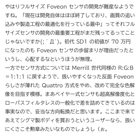
やはりフルサイズ Foveon センサの開発が難産なようで
すね。「現在は開発自体はほぼ終了しており、画質の追い
込みや製造工程の最適化を行っている最中」ってそれフル
サイズセンサの開発の最重要工程がまだ残ってるってこと
じゃないですか(;´Д`)。初代 SD1 の初値が 70 万円
になったのも Foveon センサの歩留まりが理由だったと
いうし、心配するなというほうが無理。
一方でセンサ方式については Merrill 世代同様の R:G:B
＝1:1:1 に戻すようで、扱いやすくなった反面 Foveon
らしさが薄れた Quattro 方式をやめ、改めて完全な色解
像を目指す模様。まあベイヤー式センサも超高解像度化と
ローパスフィルタレスの一般化で差を詰めてきているのは
事実なので、妥当な方向転換だと思います。ここまで来て
あえてシグマ製ボディを買おうというユーザーなら、扱い
にくさこそ勲章みたいなものでしょうし（ぉ。