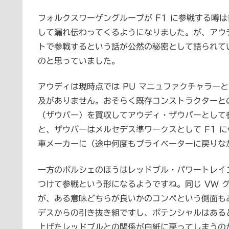
フォルクスワーゲングループが F1 に参戦する噂
して漏れ伝わってくるようになりました。が、アウ
トで参戦するという話が公然の秘密として語られて
のと思っていました。
アウディは現時点では PU マニュファクチャラー
及がありません。おそらく既存コンストラクターと
（ザウバー）を買収してアウディ・ザウバーとして
と、ザウバーはメルセデス準ワークスとして F1 
車メーカーに（途中何度もプライベーターに戻りな
一方のポルシェのほうはレッドブル・パワートレイン
つけて参戦という形になるようですね。同じ VW 
が、ある意味どちらが良いかのコンペという側面もあ
デスからの引き抜き組ですし、ポテンシャルはある
上げたレッドブルとの関係が白紙に戻ってしまうの