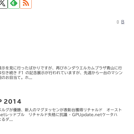
B
幕記念展示を見に行ったばかりですが、再びホンダウエルカムプラザ青山に行
引き続き F1 の記念展示が行われていますが、先週から一台のマシン
のお目当て。ホ...
 2014
ベルグが優勝、新人のマグヌッセンが表彰台獲得リチャルド オースト
.netレッドブル リチャルド失格に抗議 - GPUpdate.netケータハ
ダ...