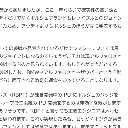
は昔からありましたが、ここ一年くらいで確実性の高い話と
ディだけでなくポルシェブランドもレッドブルとのジョイン
いたため、アウディよりもポルシェのほうが先に発表するも
としての参戦が発表されているだけでシャシーについては言
のジョイントになるのでしょうが、それは現アルファロメオ
参戦するものと見られています。もしそれが本当だとする
に参戦した後、BMW→アルファロメオ→ザウバーという自動
がら）翻弄される数奇な運命を辿っていることになります。
ズ（RBPT）が独自開発中の PU にポルシェのバッジを
グループで二系統の PU 開発をするのは非効率な気がします
りそうです。RBPT と言っても主要エンジニアはメルセ
と思われます。これが実現した場合、せっかくホンダが築き
がファンとしては残念ではありますが、まあ先にレッドブル