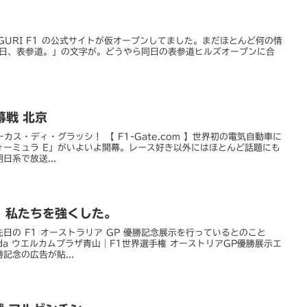
la 1AGURI F1 の公式サイトが仮オープンしてました。まだほとんど何の情
1 日、表参道。」の文字が。どうやら同日の表参道ヒルズオープンに合
幕戦 北京
カス・ディ・グラッシ！ 【 F1-Gate.com 】世界初の電気自動車に
ォーミュラ E」がいよいよ開幕。レース好き以外にはほとんど話題にも
系で放送...
、私たちを強くした。
日の F1 オーストラリア GP 優勝記念展示を行っているとのこと
da ウエルカムプラザ青山｜F1世界選手権 オーストリアGP優勝展示エ
記念の広告が貼...