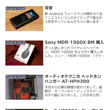
双音
Audio & Visual
新 Android ウォークマンが間もなく出
てこようというこのタイミングで我なが
ら何をやっているんだろうと思います
が、今さらながらこんなものに手を出し
てしまいました。ソニー / WALKMAN
NW-ZX300 （ブラック）ウォークマン
Z...
Sony MDR-1000X BM 購入
Audio & Visual
ずっと欲しかったワイヤレスヘッドホ
ン、MDR-1000X をようやく購入しま
した。ソニー / MDR-1000X （ブラッ
ク）ソニーストアでも長らく欠品してい
ましたが、これ相当売れているようです
ね。都心で働いていると二日に一回くら
いは街中や...
オーディオテクニカ ヘッドホン
Audio & Visual
ハンガー AT-HPH300
今月から仕事の環境が変わりまして。座
席が、オープンなミーティングスペース
のすぐ脇になりました。これがまた四六
時中誰かの話し声が聞こえてくる場所
で、声の大きな人が来たら場合によって
は自分の仕事に集中できないぞ...という