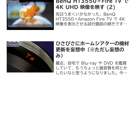
BenQ HT3550＋Fire TV で
わけで、そういうときだ...
Visual
4K UHD 映像を映す (2)
先日うまくいかなかった、BenQ
HT3550＋Amazon Fire TV で 4K
映像を表示させる試行錯誤の続きです。
我が家では 4K 環境の導入はこれが初め
てということもあり、原因の切り分けを
しようにも選択肢は限られています。そ
ひさびさにホームシアターの機材
こで...
Visual
更新を妄想中（※ただし妄想の
み）
最近、自宅で Blu-ray や DVD を鑑賞
していて、もうちょっと画音質を何とか
したいなと思うようになりました。今は
生活環境的にプロジェクタやサラウンド
スピーカを設置しづらいので、どうして
も液晶テレビ＋バーチャルサラウンドヘ
ッドホンとい...