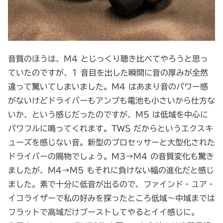
音質のほうは、M4 とじっくり聴き比べてやろうと思っ
ていたのですが、1 音目を出した瞬間に音の厚みが全然
違って驚いてしまいました。M4 はあまり音のパワー感
がないけどドライバーもアンプも電池も小さいから仕方な
いか、という感じだったのですが、M5 は低域を中心に
パワフルに鳴ってくれます。TWS だからというエクスキ
ューズを感じない音。新型のプロセッサーと大型化された
ドライバーの賜物でしょう。M3→M4 の音質変化も驚き
ましたが、M4→M5 もそれに負けない幅の進化だと感じ
ました。素で十分に低音が出るので、ファインド・ユア・
イコライザーで私の好みを探ったところ低域～中域までは
フラットで高域だけブーストしてやるとイイ感じに。