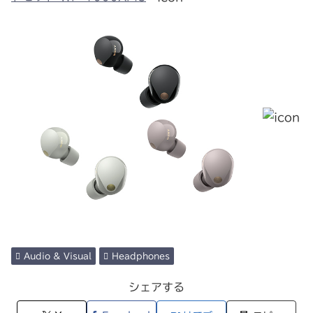
Audio & Visual
Headphones
シェアする