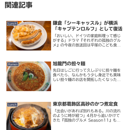
関連記事
鎌倉「シーキャッスル」が横浜
Lunch
「キャプテンロルフ」として復活
「おいしい、ドイツの家庭料理って感じ
がする」ドラマ『それぞれの孤独のグル
メ』の今夜の放送回は平塚のこども食堂
が舞台とのこと。そもそも飲食店ではな
く普通に聖地巡礼するのは難しそう。と
いうことで今週はリアルタイムではなく
旭龍門の担々麺
過去に登場したお店の話を...
Ramen
先日はしごに行って久しぶりに担々麺を
食べたら、なんかもう少し身近でも美味
しい担々麺のお店を開拓したくなったの
で、職場近くでちょっと探してみまし
た。そこでけっこう美味しいという情報
を見つけた、このお店に行ってみまし
た。そんなに職場から近くもな...
東京都葛飾区高砂のかつ煮定食
Lunch
「出会いがあれば別れもある。川の流れ
のように時が経つ」4月から追いかけて
きた『孤独のグルメ Season11』もつ
いに最終飯。今シーズンは今まで以上に
ロケから放送までのスパンが短く、しか