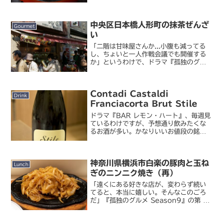
も微妙に遠方ばかりだったからリアルタ
イム巡礼するのも大...
中央区日本橋人形町の抹茶ぜんざ
Gourmet
い
「二階は甘味屋さんか...小腹も減ってる
し、ちょいと一人作戦会議でも開催する
か」というわけで、ドラマ『孤独のグル
メ Season2』も始まったので、私もぼ
ちぼち聖地巡礼していきたいと思います
（笑。今回は、先週の第 2 話の間食パー
Contadi Castaldi
トに登場し...
Drink
Franciacorta Brut Stile
ドラマ『BAR レモン・ハート』、毎週見
ているわけですが、予想通り飲みたくな
るお酒が多い。かなりいいお値段の銘柄
が出てくることも多いのでそうそう買え
ないわけですが、ここまで三週見てきた
感じだと、二話構成で片方は高いお酒、
神奈川県横浜市白楽の豚肉と玉ね
もう一方は買える価格...
Lunch
ぎのニンニク焼き（再）
「遠くにある好きな店が、変わらず続い
てると、本当に嬉しい。そんなこのごろ
だ」『孤独のグルメ Season9』の第 1
話冒頭で、かつて Season2 第 5 話に
登場した「キッチン友」が再登場しまし