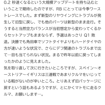
0.2 秒速くなるという大規模アップデートを持ち込むと
いうことで期待したのですが、RB にとっては今季ワース
トレースでした。まず新型のリヤウイングにトラブルが発
生して旧型に戻し、でも他のパーツは新型のまま走行。そ
うすると当然空力バランスが当初想定から変わってくるか
らセットアップもままならず、予選はあっさり Q1 敗
退。決勝でも角田車でソフトタイヤよりもハードタイヤの
方が速いような状況で、さらにデフ関連のトラブルまで出
て…目も当てられない状況。まるで昨年以前に戻ってしま
ったかのように見えました。
気を取り直して次に行きたいところですが、スペイン～オ
ーストリア～イギリスは三連戦であまりクルマをいじって
いる暇がないのが辛いところ。とりあえず旧パッケージに
戻すという話もあるようですが、とにかくマトモに走るク
ルマ、お願いします…。