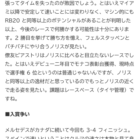
張ってタイムを失ったのが敗因でしょう。とはいえマイア
ミ以降で安定して速いことには変わりなく、マシン的にも
RB20 と同等以上のポテンシャルがあることが判明した
以上、今後のレースで何勝かする可能性は十分にありま
す。2 勝目を挙げて勝ち方を憶え、フェルスタッペンと
バチバチにやり合うノリスが見たい。
僚友ピアストリはノリスに比べると目立たないレースでし
た。とはいえデビュー二年目でモナコ表彰台獲得、現時点
で選手権 6 位というのは普通じゃないんですが、ノリス
と同等以上の逸材だと思っているのでもっとノリスの近く
で走る姿を見たい。課題はレースペース（タイヤ管理）で
すね。
■入賞争い
メルセデスがカナダに続いて今回も 3-4 フィニッシュ。
スペインで速いということはクルマの速さは本物と見て良