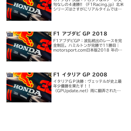
句なしの４連勝!! （F1Racing.jp）北米
シリーズはさすがにリアルタイムではみ
れないから録画してたら観る暇がな
く・・・やっと観れた(´д｀)。だから
アロンソばっかり勝ちすぎるとつまんな
いんだって(...
F1 アブダビ GP 2018
F1
F1アブダビGP：波乱続出のレースを完
全制圧。ハミルトンが完勝で11勝目｜
motorsport.com日本版2018 年の
F1 最終戦は今季を象徴するようなレー
スでした。前戦ブラジルでは棚ボタで勝
ったものの、アメリカ GP 以来いまいち
パ...
F1 イタリア GP 2008
F1
イタリアＧＰ決勝：ヴェッテルが史上最
年少優勝を果たす！！
（GPUpdate.net）雨に翻弄されたイ
タリア GP。勝者はなんとなんとの S.
ヴェッテル、それもポールトゥウィンで
の完勝。ミナルディ時代を通じてチーム
に初のポールポジションお...