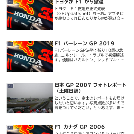
トヨタが F1 から撤退
F1
トヨタ Ｆ１撤退を正式発表
（GPUpdate.net）あ～あ。アブダビ
が終わって昨日あたりから噂が飛び交い
始めましたが、今日になって緊急記者会
見→正式発表。可夢偉のブラジル出走が
決まったときにトゥルーリとグロックの
契約解除が確実になってき...
F1 バーレーン GP 2019
F1
F1バーレーンGP決勝：残り10周の悲
劇......ルクレール、トラブルで初優勝逃
す。優勝はハミルトン、レッドブル・ホ
ンダのフェルスタッペンは4位｜
motorsport.com日本版今シーズンの第
二戦目バーレーン GP。前戦のアルバー
トパー...
日本 GP 2007 フォトレポート
F1
（土曜日編）
ということで、富士のレポートをお届け
したいと思います。写真点数が多いので
気をつけてください。とりあえず、まず
は土曜日から。私が観戦した F 席（ヘア
ピン付近）はこんなところでした。
100R の出口から短いストレートを加速
F1 カナダ GP 2006
してヘアピンに飛び込...
F1
カナダＧＰ決勝：アロンソ＆ルノーが文