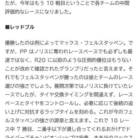
たが、今年はもう 10 戦目ということで各チームの中間
評価的なレースになりました。
■レッドブル
優勝したのは例によってマックス・フェルスタッペン。で
すが、PP はノリスに奪われレースペースでも必ずしも最
速ではなく、R20 に以前のような圧倒的優位はもうない
ことが改めて確認されたグランプリだったと言えます。そ
れでもフェルスタッペンが勝ったのは彼とチームのレース
運びの強さでしょう。展開次第ではノリスに負けていたレ
ースでしたが、タイヤ交換タイミングを間違えず、レース
ペースとタイヤをコントロールし、必要に応じて後続の追
い上げに対抗するラップタイムを刻める。これが今のフェ
ルスタッペンの強さの源泉と言えます。これで 10 レー
ス中 7 勝目、二番手以下が潰し合ってくれるおかげでド
ライバーズチャンピオンシップは安泰。まあ当のマックス