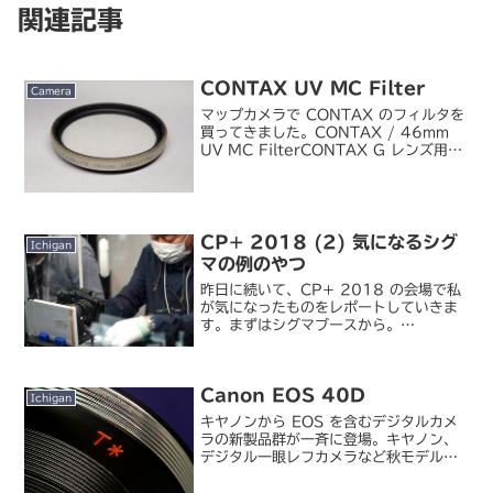
関連記事
CONTAX UV MC Filter
Camera
マップカメラで CONTAX のフィルタを
買ってきました。CONTAX / 46mm
UV MC FilterCONTAX G レンズ用の
フィルタです。1A（スカイライト）フィ
ルタは 2 枚持っているんですが、今手持
ちのレンズが 3 本にな...
CP+ 2018 (2) 気になるシグ
Ichigan
マの例のやつ
昨日に続いて、CP+ 2018 の会場で私
が気になったものをレポートしていきま
す。まずはシグマブースから。
CP+2018 カメラと写真映像のワール
ドプレミアショー「CP+（シーピープラ
ス）」新しい二本のレンズのうち、こち
Canon EOS 40D
らは 70mm F2...
Ichigan
キヤノンから EOS を含むデジタルカメ
ラの新製品群が一斉に登場。キヤノン、
デジタル一眼レフカメラなど秋モデル発
表会 （デジカメ Watch）キヤノン、
2,110万画素になったフルサイズデジタ