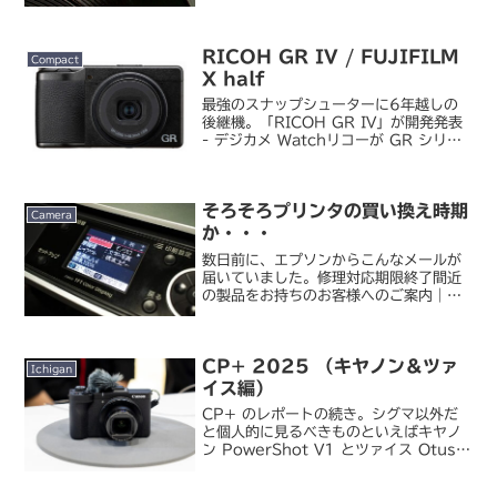
ル一眼「EOS-1Ds Mark III」 （デ...
RICOH GR IV / FUJIFILM
Compact
X half
最強のスナップシューターに6年越しの
後継機。「RICOH GR IV」が開発発表
- デジカメ Watchリコーが GR シリー
ズの六年ぶりの新モデル「GR IV」を開
発発表しました。GR シリーズの例に漏
れず外観は大きく変わらず、変化点と...
そろそろプリンタの買い換え時期
Camera
か・・・
数日前に、エプソンからこんなメールが
届いていました。修理対応期限終了間近
の製品をお持ちのお客様へのご案内｜エ
プソンお客様に長らくご愛用いただいて
おります、上記のカラリオプリンターで
すが、2012年9月30日（日）をもって
CP+ 2025 （キヤノン＆ツァ
修理対応期間が終了と...
Ichigan
イス編）
CP+ のレポートの続き。シグマ以外だ
と個人的に見るべきものといえばキヤノ
ン PowerShot V1 とツァイス Otus
ML くらいでした。まずは PowerShot
V1 から。動画メインとはいえまともな