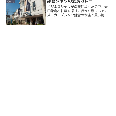
鎌倉シャツの会長カレー
はどうも新宿や池袋から西側に...
Curry
ビジネスシャツが必要になったので、先
日鎌倉へ紅葉を撮りに行った際ついでに
メーカーズシャツ鎌倉の本店で買い物し
てきました。本店って鶴岡八幡宮のすぐ
隣にあるんですね。すごくいい場所のよ
うで、でも普通は観光のついでに買うも
のでもないしもっと駅近に...