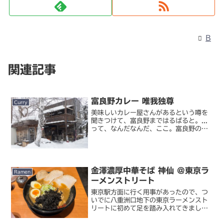
B
関連記事
富良野カレー 唯我独尊
Curry
美味しいカレー屋さんがあるという噂を
聞きつけて、富良野まではるばると。...
って、なんだなんだ、ここ。富良野の駅
のすぐ近くのはずなのに、この山小屋
館。富良野だけあって、中から田中邦衛
が出てきてもおかしくない雰囲気です。
店外のスキー板やエゾシ...
金澤濃厚中華そば 神仙 @東京ラ
Ramen
ーメンストリート
東京駅方面に行く用事があったので、つ
いでに八重洲口地下の東京ラーメンスト
リートに初めて足を踏み入れてきまし
た。金澤濃厚中華そば 神仙入ったのは期