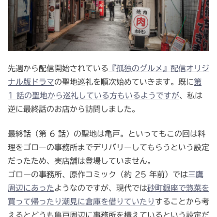
先週から配信開始されている
『孤独のグルメ』配信オリジ
ナル版ドラマ
の聖地巡礼を順次始めていきます。既に
第
1 話の聖地から巡礼している方もいるようですが
、私は
逆に最終話のお店から訪問しました。
最終話（第 6 話）の聖地は亀戸。といってもこの回は料
理をゴローの事務所までデリバリーしてもらうという設定
だったため、実店舗は登場していません。
ゴローの事務所、原作コミック（約 25 年前）では
三鷹
周辺にあった
ようなのですが、現代では
砂町銀座で惣菜を
買って帰ったり
潮見に倉庫を借りていたり
することから考
えるとどうも亀戸周辺に事務所を構えているという設定だ