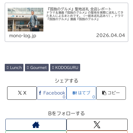
『孤独のグルメ』聖地巡礼 全店レポート
ドラマ＆漫画『孤独のグルメ』の聖地を実際に巡礼してき
た本人によるまとめです。（一部未巡礼店あり）。ドラマ
『孤独のグルメ』漫画『孤独のグルメ』
2026.04.04
mono-log.jp
Lunch
Gourmet
KODOGURU
シェアする
X
Facebook
はてブ
コピー
0
0
Bをフォローする