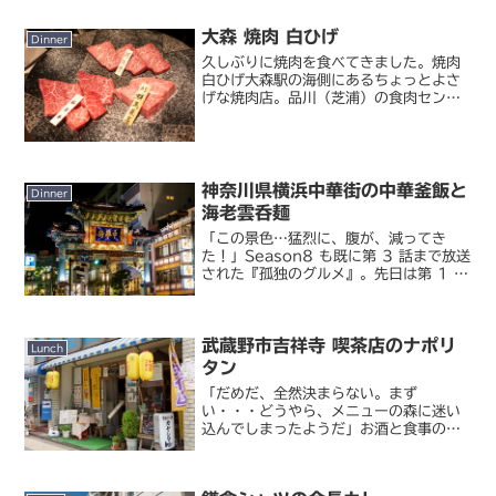
間限定出店している金沢の「神仙」とい
うお店。金沢ってカレーはまあ有名だけ
大森 焼肉 白ひげ
どご当地ラーメン的なのあ...
Dinner
久しぶりに焼肉を食べてきました。焼肉
白ひげ大森駅の海側にあるちょっとよさ
げな焼肉店。品川（芝浦）の食肉センタ
ーが近いせいか、品川～大森界隈って妙
に焼肉屋が多い気がします。ここも三軒
隣にも別の焼肉屋（食道園）がある
し…。こちらのお店には初め...
神奈川県横浜中華街の中華釜飯と
Dinner
海老雲呑麺
「この景色…猛烈に、腹が、減ってき
た！」Season8 も既に第 3 話まで放送
された『孤独のグルメ』。先日は第 1 話
の放送直後に間食パートのみ先行して巡
礼してきましたが、今回は神奈川組の
方々をお誘いして本編の聖地巡礼に行っ
武蔵野市吉祥寺 喫茶店のナポリ
てきました。昼...
Lunch
タン
「だめだ、全然決まらない。まず
い・・・どうやら、メニューの森に迷い
込んでしまったようだ」お酒と食事の店
吉祥寺カヤシマということで、やってき
ました吉祥寺。ドラマ『孤独のグルメ』
に登場した喫茶店「カヤシマ」です。私