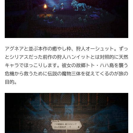
アグネアと並ぶ本作の癒やし枠、狩人オーシュット。ずっ
とシリアスだった前作の狩人ハンイットとは対照的に天然
キャラでほっこりします。彼女の故郷トト・ハハ島を襲う
危機から救うために伝説の魔物三体を従えてくるのが旅の
目的。