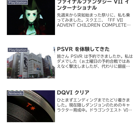
ファイナルファンタジー VII イ
PlayStation
ンターナショナル
先週末から突如始まった祭りに、私も乗
ってみました。スクエニ、「FF VII
ADVENT CHILDREN COMPLETE」
プレミア試写会を開催。PlayStation
StoreにてPS「FF VII」を配信開始
（GAME Watch...
PSVR を体験してきた
PlayStation
皆さん PSVR は予約できましたか。私は
ダメでした（ぉ土曜日の予約合戦ではあ
えなく撃沈しましたが、代わりに銀座ソ
ニービルでの先行体験会の予約が取れた
ので、行ってきました。この体験会、週
末の枠が確保できた人はそのまま購入で
きる権利が付帯し、...
DQVI クリア
Nintendo
ひとまずエンディングまでたどり着きま
した。現在隠しダンジョンのためのキャ
ラクター育成中。ドラゴンクエスト VI
幻の大地VI はほとんどストーリーを覚え
ていなかっただけあって、最後まで新鮮
な気持ちでプレイできました。DQIX と
FFXII...