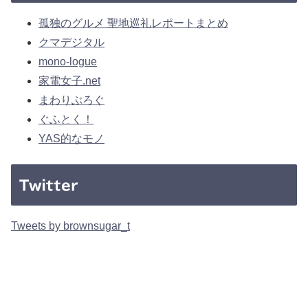
孤独のグルメ 聖地巡礼レポートまとめ
クマデジタル
mono-logue
家電女子.net
まわりぶろぐ
ぐふとく！
YAS的なモノ
Twitter
Tweets by brownsugar_t