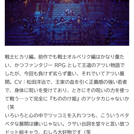
戦士ヒカリ編。前作でも戦士オルベリク編はかなり重た
い、かつファンタジー RPG として王道のアツい物語で
したが、今回も負けず劣らず重い、それでいてアツい展
開。CV：松田洋治で、王家の血を引く正義感の強い若者
で、身体に呪いを受けており、ときにその呪いの力を使っ
て戦う…って完全に『もののけ姫』のアシタカじゃないか
（笑
いろいろと心の中でツッコミを入れつつも、こういうベタ
ベタな展開は嫌いじゃない。クサい台詞を堂々と言い放つ
ドット絵キャラ、むしろ大好物です（笑