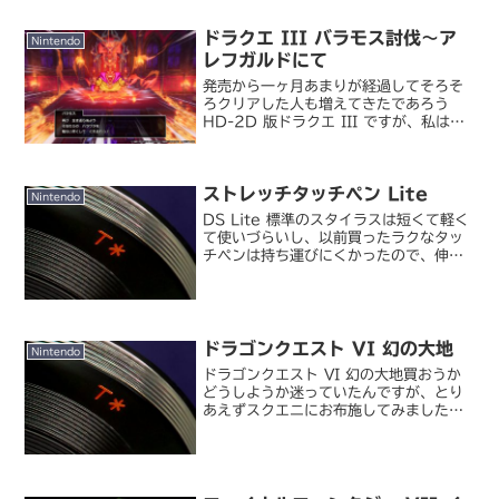
ドラクエ III バラモス討伐～ア
Nintendo
レフガルドにて
発売から一ヶ月あまりが経過してそろそ
ろクリアした人も増えてきたであろう
HD-2D 版ドラクエ III ですが、私はよ
うやくバラモスを倒してアレフガルドに
到達したところです。ドラゴンクエスト
III そして伝説へ…不死鳥ラーミアに乗っ
ストレッチタッチペン Lite
て辿り...
Nintendo
DS Lite 標準のスタイラスは短くて軽く
て使いづらいし、以前買ったラクなタッ
チペンは持ち運びにくかったので、伸縮
して本体に収納可能なスタイラスを買っ
てきました。モリガング / ニンテンドー
DS Lite 専用 ストレッチタッチペン L...
ドラゴンクエスト VI 幻の大地
Nintendo
ドラゴンクエスト VI 幻の大地買おうか
どうしようか迷っていたんですが、とり
あえずスクエニにお布施してみました
(´д｀)。ドラクエはやりこんだのは V
まで、VI は確か大学受験の真っ最中で、
あまり真面目に受験勉強しなかった私も
さすがにゲー...