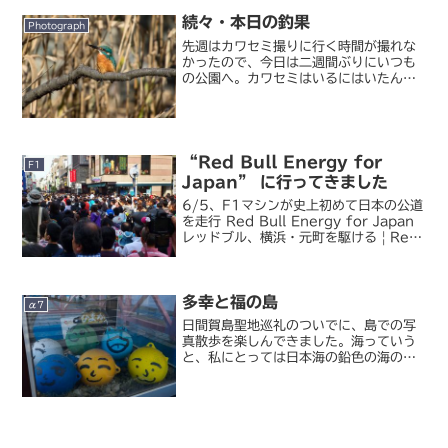
25 分ほどのコンパ...
続々・本日の釣果
Photograph
先週はカワセミ撮りに行く時間が撮れな
かったので、今日は二週間ぶりにいつも
の公園へ。カワセミはいるにはいたんで
すが、いつも雌の子がいる場所に、今日
は珍しく雄の子がいました。てっきり縄
張りがあるものとばかり思っていたの
に、こういうこともあるんで...
“Red Bull Energy for
F1
Japan” に行ってきました
6/5、F1マシンが史上初めて日本の公道
を走行 Red Bull Energy for Japan
レッドブル、横浜・元町を駆ける | Red
Bull | F1ニュース | ESPN F1レッドブ
ル F1 チームが開催した「日本初の F1
...
多幸と福の島
α7
日間賀島聖地巡礼のついでに、島での写
真散歩を楽しんできました。海っていう
と、私にとっては日本海の鉛色の海のイ
メージが強くて、太平洋側の抜けるよう
な青空と碧い海、というのは縁がなく、
こういう場所を歩いて写真が撮れるとい
うだけで嬉しい。必然的に...