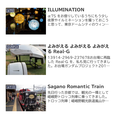
ILLUMINATION
α7S
α7S をお借りしているうちにもう少し
夜景やイルミネーションを撮っておこう
と思って、東京ドームシティのウィンタ
ーイルミネーションを撮りに行ってきま
した。東京ドームシティの屋外エリアほ
ぼ全域にわたって様々なイルミネーショ
ンが展開されていて、な...
よみがえる よみがえる よみがえ
GUNPLA
る Real-G
13914-2969-237678お台場に再臨
した Real-G を、私も見に行ってきまし
た。お台場ガンダムプロジェクト2011
去年の東静岡以来、1 年ぶりの Real-G
ですが、今回はガンダムを見たかったの
が半分、レンズのレビュー用作例...
Sagano Romantic Train
α7 III
先日行った京都では、観光の一環として
嵯峨野トロッコ列車に乗ってきました。
トロッコ列車 | 嵯峨野観光鉄道嵐山から
保津川沿いに亀岡までを走っているトロ
ッコ列車です。二年前に乗車した黒部峡
谷トロッコと比較すると、乗車時間は