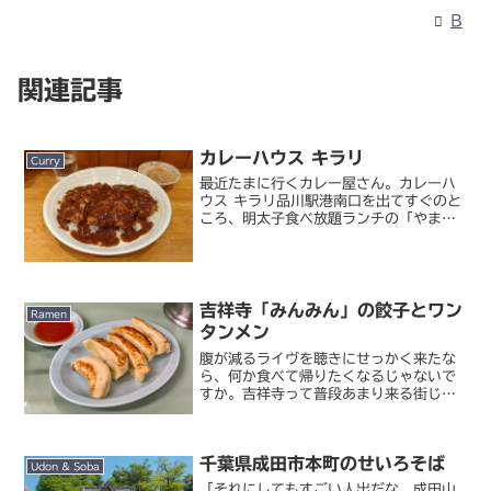
B
関連記事
カレーハウス キラリ
Curry
最近たまに行くカレー屋さん。カレーハ
ウス キラリ品川駅港南口を出てすぐのと
ころ、明太子食べ放題ランチの「やま
や」の下のフロアにあるカレー店です。
サラリーマンの友的な飲食店の多い港南
口の中でも、このビルはガッツリ系が多
い。お昼どきには「やまや...
吉祥寺「みんみん」の餃子とワン
Ramen
タンメン
腹が減るライヴを聴きにせっかく来たな
ら、何か食べて帰りたくなるじゃないで
すか。吉祥寺って普段あまり来る街じゃ
ないけど、イメージ的においしい店が多
そう。でも私はこの界隈で飲み食いした
ことって、聖地巡礼で来た回転寿司とナ
千葉県成田市本町のせいろそば
ポリタンくらいしかほぼ記...
Udon & Soba
「それにしてもすごい人出だな、成田山