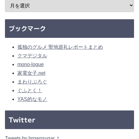
ブックマーク
孤独のグルメ 聖地巡礼レポートまとめ
クマデジタル
mono-logue
家電女子.net
まわりぶろぐ
ぐふとく！
YAS的なモノ
Twitter
Tweets by brownsugar_t