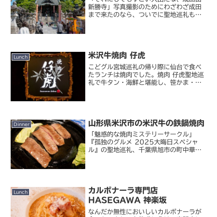
新勝寺」写真撮影のためにわざわざ成田
まで来たのなら、ついでに聖地巡礼もし
ておかないといけないでしょう。という
わけで、昨年の大晦日に放送された『孤
独のグルメ 大晦日スペシャル ～食べ納
め！瀬戸内出張編～』の...
米沢牛焼肉 仔虎
Lunch
こどグル宮城巡礼の帰り際に仙台で食べ
たランチは焼肉でした。焼肉 仔虎聖地巡
礼で牛タン・海鮮と堪能し、笹かま・ず
んだ・萩の月はお土産で買ったので
（笑）主要な宮城名物は網羅したし、で
も最後まで美味しいもので締めたいし...
ということで選んだお店...
山形県米沢市の米沢牛の鉄鍋焼肉
Dinner
「魅惑的な焼肉ミステリーサークル」
『孤独のグルメ 2025大晦日スペシャ
ル』の聖地巡礼、千葉県旭市の町中華に
続いては山形県米沢市まで遠征してきま
した。私にとってはこれが初山形。前日
まで雪が降っていたようで、路肩にはけ
っこうな積雪がありました...
カルボナーラ専門店
Lunch
HASEGAWA 神楽坂
なんだか無性においしいカルボナーラが