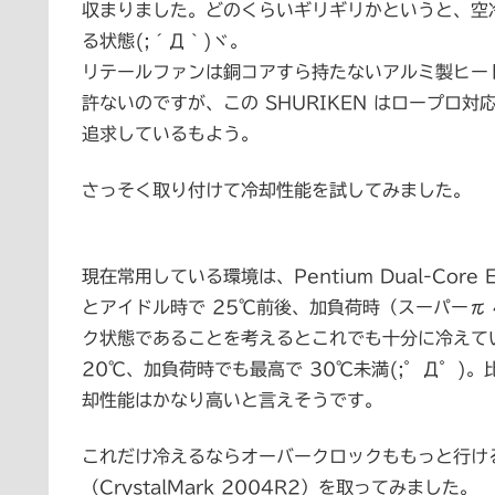
収まりました。どのくらいギリギリかというと、空冷
る状態(;´Д｀)ヾ。
リテールファンは銅コアすら持たないアルミ製ヒー
許ないのですが、この SHURIKEN はロープロ
追求しているもよう。
さっそく取り付けて冷却性能を試してみました。
現在常用している環境は、Pentium Dual-Core
とアイドル時で 25℃前後、加負荷時（スーパーπ 
ク状態であることを考えるとこれでも十分に冷えている
20℃、加負荷時でも最高で 30℃未満(;゜Д゜
却性能はかなり高いと言えそうです。
これだけ冷えるならオーバークロックももっと行けるん
（CrystalMark 2004R2）を取ってみました。