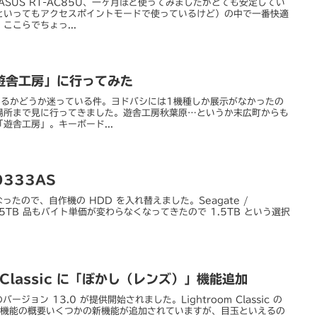
 ASUS RT-AC85U、一ヶ月ほど使ってみましたがとても安定してい
といってもアクセスポイントモードで使っているけど）の中で一番快適
ここらでちょっ...
遊舎工房」に行ってみた
てみるかどうか迷っている件。ヨドバシには1機種しか展示がなかったの
場所まで見に行ってきました。遊舎工房秋葉原…というか末広町からも
遊舎工房」。キーボード...
0333AS
なったので、自作機の HDD を入れ替えました。Seagate /
1.5TB 品もバイト単価が変わらなくなってきたので 1.5TB という選択
om Classic に「ぼかし（レンズ）」機能追加
ic のバージョン 13.0 が提供開始されました。Lightroom Classic の
新機能の概要いくつかの新機能が追加されていますが、目玉といえるの