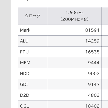
1.60GHz
クロック
（200MHz×8）
Mark
81594
ALU
14259
FPU
16538
MEM
9444
HDD
9002
GDI
9147
D2D
4802
OGL
18402