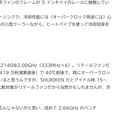
ファンのフレームが 5 インチベイのレールに接触してい
トシンクで、冷却性能には（オーバークロック用途には）心
対応の小型クーラーながら、ヒートパイプを使って冷却効率を
 E2140@2.00GHz（333MHz×6）。リテールファンだ
419 万桁演算直後）で 40℃前後で、既にオーバークロッ
と思うんですが、SHURIKEN だとアイドル時 15～
)。比較対象がリテールファンだから当然かもしれませんが、冷
じゃないかと思い、改めて 2.66GHz のベンチ