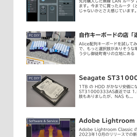
先月購入した無線 LAN ルータ
ます。今までに買ったルータ（
じゃないかとさえ感じています。
自作キーボードの店「
PC DIY
Alice配列キーボードを試し
で、もっと選択肢がありそうな
う少し御徒町寄りの立地にある「
Seagate ST3100
PC DIY
1TB の HDD がかなり安価に
ST31000333AS直近では 
肢もありましたが、NAS も...
Adobe Lightro
Software & Service
Adobe Lightroom Class
2023年10月のリリースでの