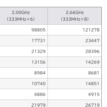
2.00GHz
2.66GHz
（333MHz×6）
（333MHz×8）
98805
121278
17731
23447
21329
28396
13156
14269
8984
8681
10740
14851
4886
4915
21979
26719