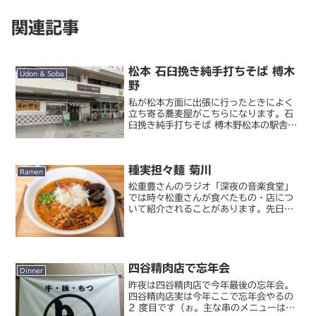
関連記事
松本 石臼挽き純手打ちそば 榑木
Udon & Soba
野
私が松本方面に出張に行ったときによく
立ち寄る蕎麦屋がこちらになります。石
臼挽き純手打ちそば 榑木野松本の駅舎に
入っている蕎麦屋。市街地を探せば他に
もうまい蕎麦屋はいくらでもあるでしょ
うが、私が出張するときはたいてい時間
種実担々麺 菊川
に余裕がないことが多く...
Ramen
松重豊さんのラジオ「深夜の音楽食堂」
では時々松重さんが食べたもの・店につ
いて紹介されることがあります。先日の
放送で「ロケ現場の近くにあったこの店
の担々麺がおいしかった」という話があ
り、担々麺好きとしては行ってみるしか
ない！と思い立って京急線...
四谷精肉店で忘年会
Dinner
昨夜は四谷精肉店で今年最後の忘年会。
四谷精肉店実は今年ここで忘年会やるの
2 度目です（ぉ。主な串のメニューは以