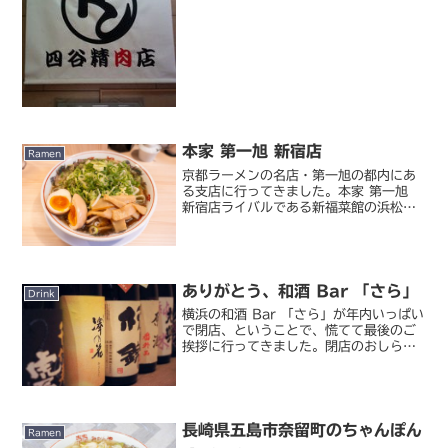
前書いたとおりですが、やっぱりここは
つくねと豚串が最高。個人的には梅しそ
と山葵がお気に入りです。
本家 第一旭 新宿店
Ramen
京都ラーメンの名店・第一旭の都内にあ
る支店に行ってきました。本家 第一旭
新宿店ライバルである新福菜館の浜松町
店へ食べに行った直後に私の第一旭＆新
福菜館の写真がテレビで引用されたのも
何かの縁。この機会に第一旭の都内の店
舗にも行かなくては、と...
ありがとう、和酒 Bar 「さら」
Drink
横浜の和酒 Bar 「さら」が年内いっぱい
で閉店、ということで、慌てて最後のご
挨拶に行ってきました。閉店のおしら
せ：日々是日常今年 3 月に惜しまれなが
らも閉店した五反田菜五味のマスター
が、心機一転 6 月にオープンしたばかり
のこのお店。た...
長崎県五島市奈留町のちゃんぽん
Ramen