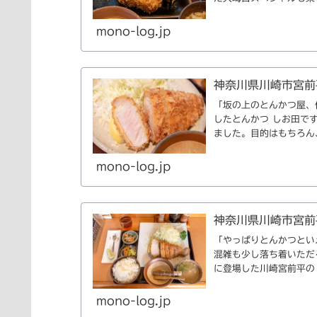
かった...
mono-log.jp
神奈川県川崎市宮前
「坂の上のとんかつ屋、何
したとんかつ しお田で
ました。目的はもちろん
mono-log.jp
神奈川県川崎市宮前
「やっぱりとんかつとい
混雑も少し落ち着いただろ
に登場した川崎宮前平の「
mono-log.jp