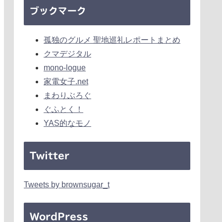
ブックマーク
孤独のグルメ 聖地巡礼レポートまとめ
クマデジタル
mono-logue
家電女子.net
まわりぶろぐ
ぐふとく！
YAS的なモノ
Twitter
Tweets by brownsugar_t
WordPress