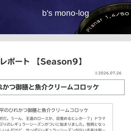
b's mono-log
ポート 【Season9】
2026.07.26
れかつ御膳と魚介クリームコロッケ
平のひれかつ御膳と魚介クリームコロッケ
択だ。うーん、王道のロースか、目覚めるヒレか…？」ドラマ
ぶりのレギュラーシーズンがついに始まりました。恒例となっ
しいんだけど、やっぱりレギュラーシーズンがない去年は寂し