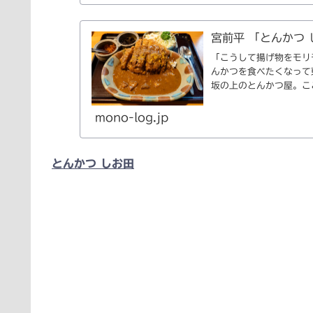
宮前平 「とんかつ
「こうして揚げ物をモリ
んかつを食べたくなって
坂の上のとんかつ屋。こ
ったと...
mono-log.jp
とんかつ しお田